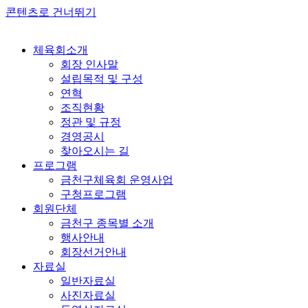
콘텐츠로 건너뛰기
체육회소개
회장 인사말
설립목적 및 구성
연혁
조직현황
정관 및 규정
경영공시
찾아오시는 길
프로그램
금천구체육회 운영사업
구청프로그램
회원단체
금천구 종목별 소개
행사안내
회장선거안내
자료실
일반자료실
사진자료실