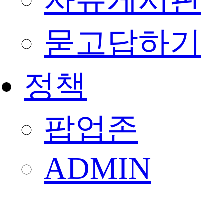
자유게시판
묻고답하기
정책
팝업존
ADMIN