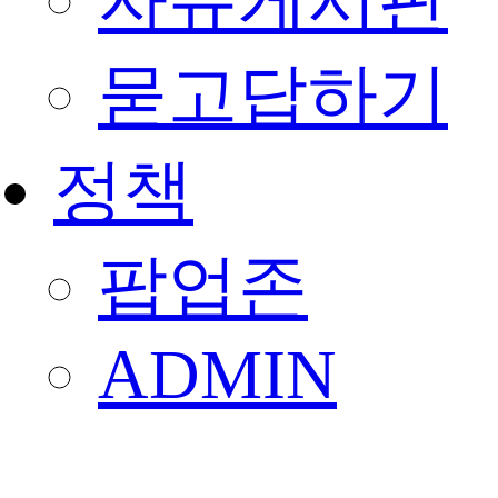
자유게시판
묻고답하기
정책
팝업존
ADMIN