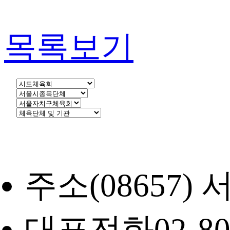
목록보기
주소
(08657
대표전화
02-8