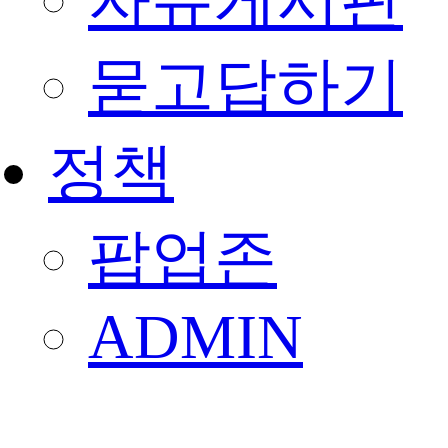
자유게시판
묻고답하기
정책
팝업존
ADMIN