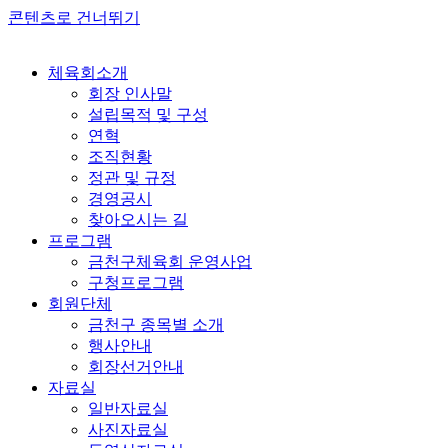
콘텐츠로 건너뛰기
체육회소개
회장 인사말
설립목적 및 구성
연혁
조직현황
정관 및 규정
경영공시
찾아오시는 길
프로그램
금천구체육회 운영사업
구청프로그램
회원단체
금천구 종목별 소개
행사안내
회장선거안내
자료실
일반자료실
사진자료실