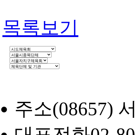
목록보기
주소
(08657
대표전화
02-8