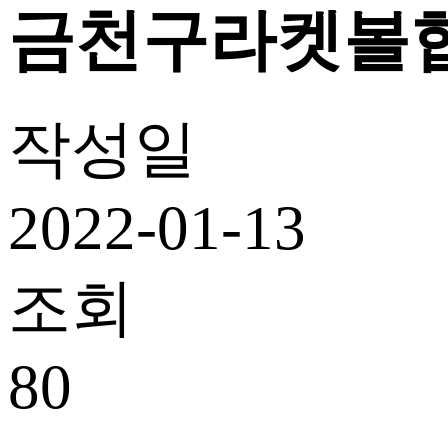
금천구라켓볼협
작성일
2022-01-13
조회
80