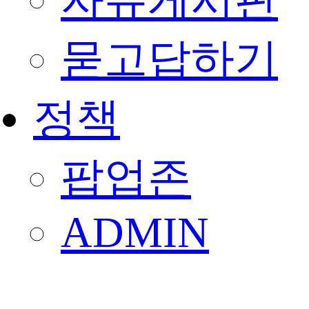
자유게시판
묻고답하기
정책
팝업존
ADMIN