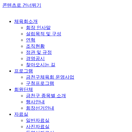
콘텐츠로 건너뛰기
체육회소개
회장 인사말
설립목적 및 구성
연혁
조직현황
정관 및 규정
경영공시
찾아오시는 길
프로그램
금천구체육회 운영사업
구청프로그램
회원단체
금천구 종목별 소개
행사안내
회장선거안내
자료실
일반자료실
사진자료실