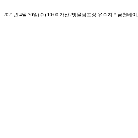
2021년 4월 30일(수) 10:00
가산2빗물펌프장 유수지
* 금천베