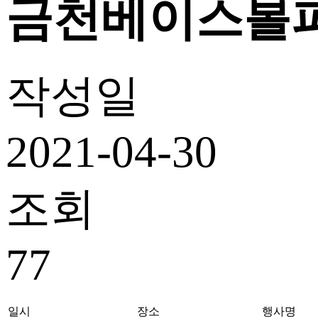
금천베이스볼파
작성일
2021-04-30
조회
77
일시
장소
행사명