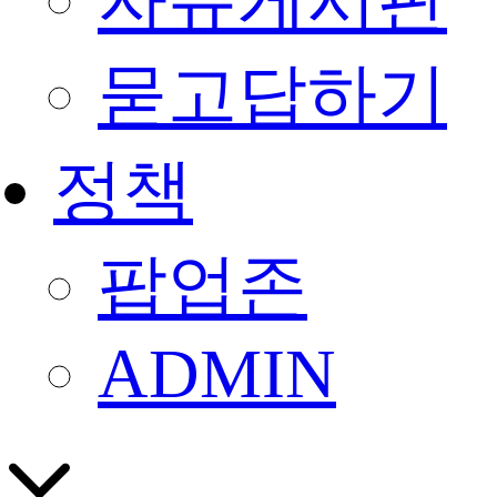
자유게시판
묻고답하기
정책
팝업존
ADMIN