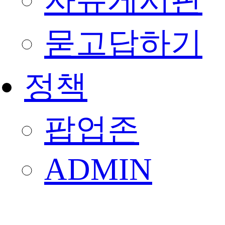
자유게시판
묻고답하기
정책
팝업존
ADMIN