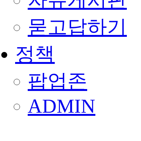
자유게시판
묻고답하기
정책
팝업존
ADMIN