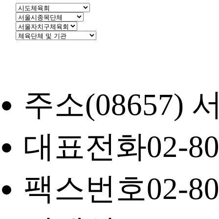
주소
(08657
대표전화
02-8
팩스번호
02-8