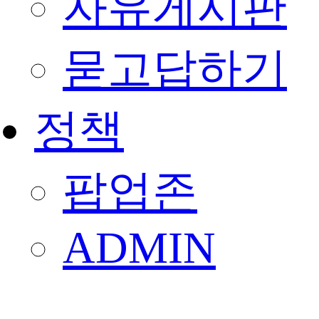
자유게시판
묻고답하기
정책
팝업존
ADMIN