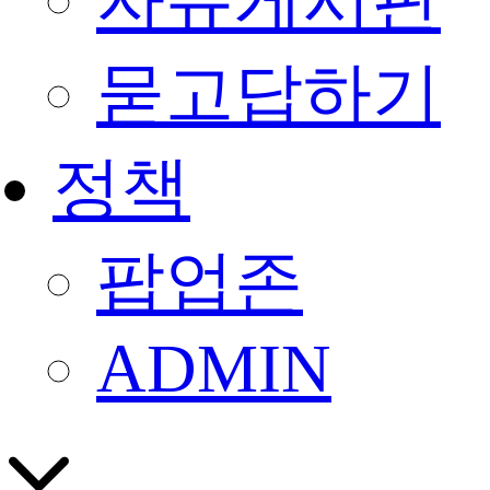
자유게시판
묻고답하기
정책
팝업존
ADMIN