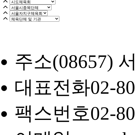
주소
(08657
대표전화
02-8
팩스번호
02-8