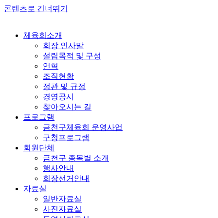
콘텐츠로 건너뛰기
체육회소개
회장 인사말
설립목적 및 구성
연혁
조직현황
정관 및 규정
경영공시
찾아오시는 길
프로그램
금천구체육회 운영사업
구청프로그램
회원단체
금천구 종목별 소개
행사안내
회장선거안내
자료실
일반자료실
사진자료실