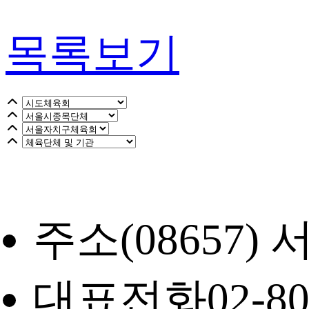
목록보기
주소
(08657
대표전화
02-8