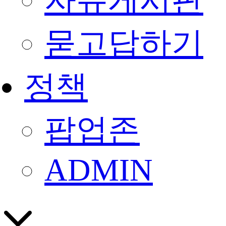
자유게시판
묻고답하기
정책
팝업존
ADMIN