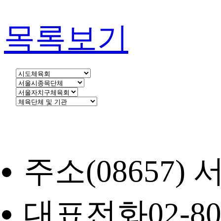
목록보기
주소
(08657
대표전화
02-8