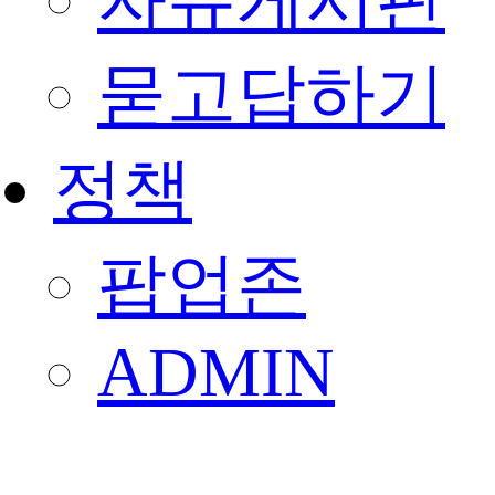
자유게시판
묻고답하기
정책
팝업존
ADMIN