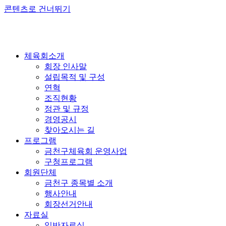
콘텐츠로 건너뛰기
체육회소개
회장 인사말
설립목적 및 구성
연혁
조직현황
정관 및 규정
경영공시
찾아오시는 길
프로그램
금천구체육회 운영사업
구청프로그램
회원단체
금천구 종목별 소개
행사안내
회장선거안내
자료실
일반자료실