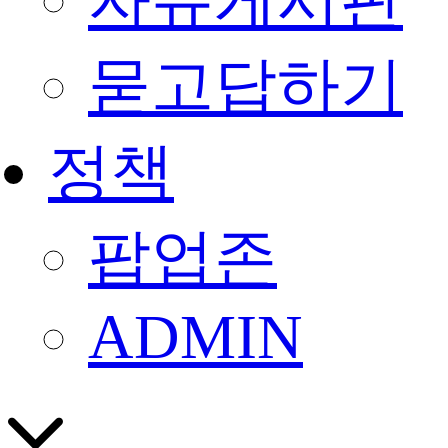
자유게시판
묻고답하기
정책
팝업존
ADMIN