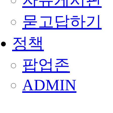
자유게시판
묻고답하기
정책
팝업존
ADMIN