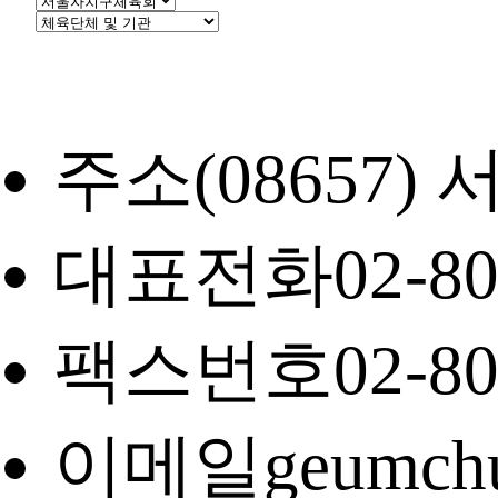
주소
(08657
대표전화
02-8
팩스번호
02-8
이메일
geumch