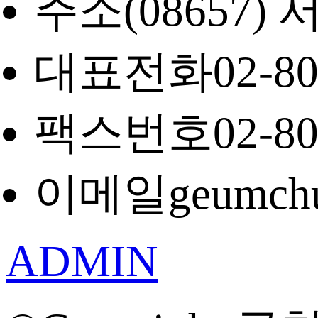
주소
(08657
대표전화
02-8
팩스번호
02-8
이메일
geumch
ADMIN