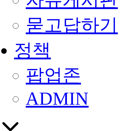
자유게시판
묻고답하기
정책
팝업존
ADMIN