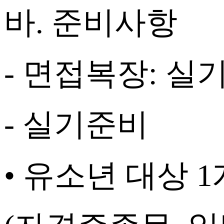
바
.
준비사항
-
면접복장
:
실기
-
실기준비
• 유소년 대상
1