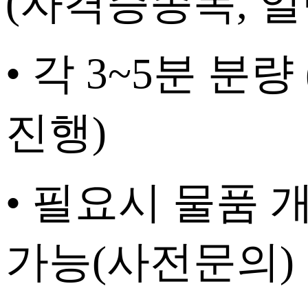
(
자격증종목
,
일
• 각
3~5
분 분량
진행
)
• 필요시 물품
가능
(
사전문의
)