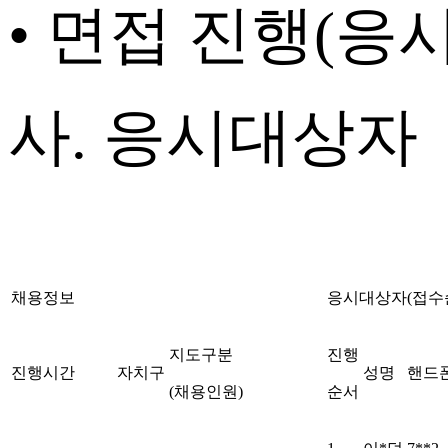
• 면접 진행
(
응
사
.
응시대상자
채용정보
응시대상자
(
접수
지도구분
진행
진행시간
자치구
성명
핸드
(
채용인원
)
순서