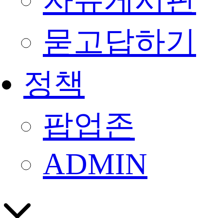
자유게시판
묻고답하기
정책
팝업존
ADMIN