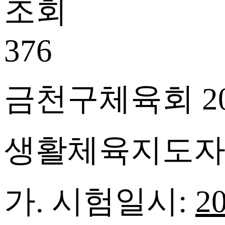
조회
376
금천구체육회
2
생활체육지도자
가
.
시험일시
:
20