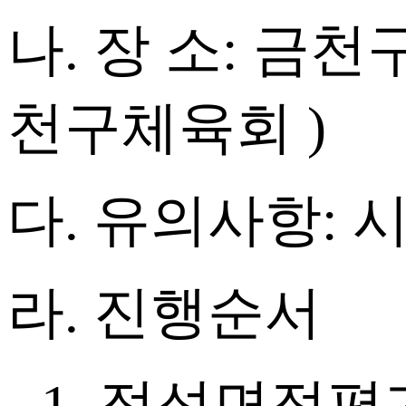
나
.
장 소
:
금천
천구체육회
)
다
.
유의사항
:
라
.
진행순서
- 1.
적성면접평