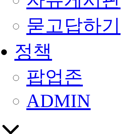
자유게시판
묻고답하기
정책
팝업존
ADMIN