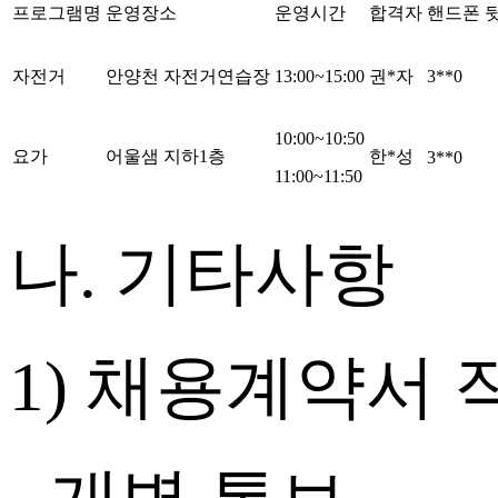
프로그램명
운영장소
운영시간
합격자
핸드폰 
자전거
안양천 자전거연습장
13:00~15:00
권
*
자
3**0
10:00~10:50
요가
어울샘 지하
1
층
한
*
성
3**0
11:00~11:50
나
.
기타사항
1)
채용계약서 