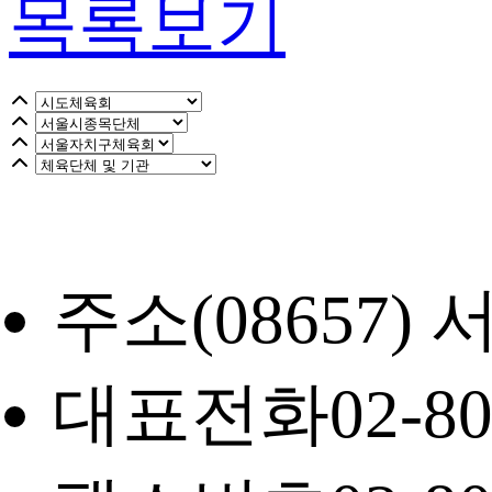
목록보기
주소
(08657
대표전화
02-8