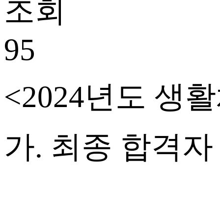
조회
95
<2024
년도 생활
가
.
최종 합격자