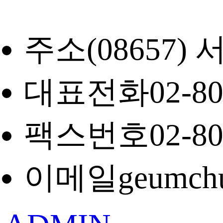
주소
(08657
대표전화
02-8
팩스번호
02-8
이메일
geumch