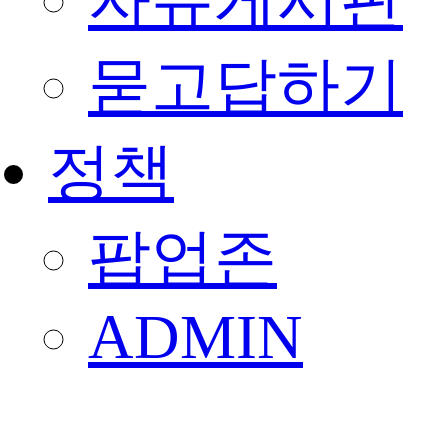
자유게시판
묻고답하기
정책
팝업존
ADMIN