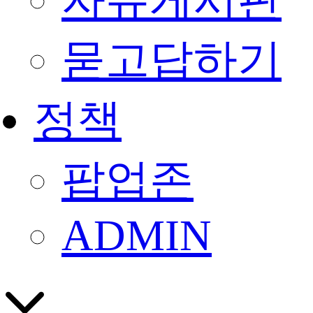
자유게시판
묻고답하기
정책
팝업존
ADMIN