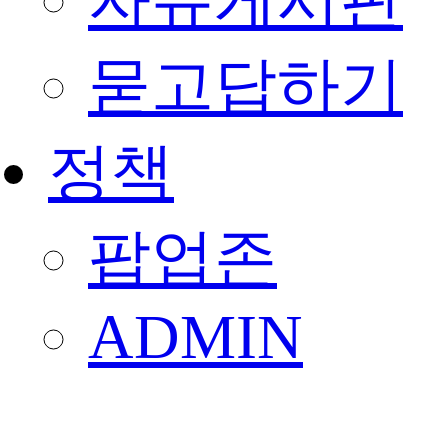
자유게시판
묻고답하기
정책
팝업존
ADMIN