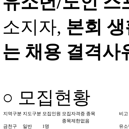
유소년
/
노인 
소지자,
본회 생
는 채용 결격사
○ 모집현황
지역구분
지도구분
모집인원
모집자격증 종목
비고
종목제한없음
금천구
일반
1명
유소