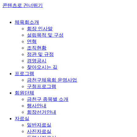
콘텐츠로 건너뛰기
체육회소개
회장 인사말
설립목적 및 구성
연혁
조직현황
정관 및 규정
경영공시
찾아오시는 길
프로그램
금천구체육회 운영사업
구청프로그램
회원단체
금천구 종목별 소개
행사안내
회장선거안내
자료실
일반자료실
사진자료실