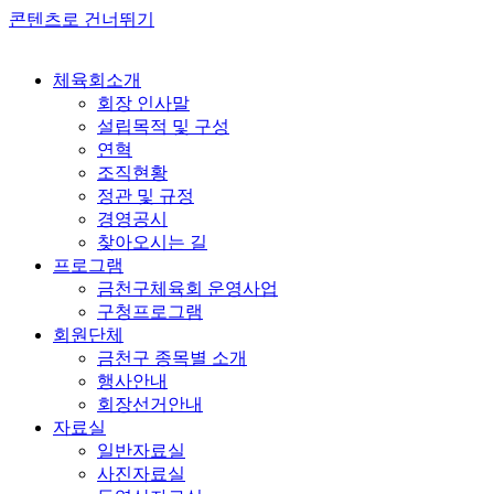
콘텐츠로 건너뛰기
체육회소개
회장 인사말
설립목적 및 구성
연혁
조직현황
정관 및 규정
경영공시
찾아오시는 길
프로그램
금천구체육회 운영사업
구청프로그램
회원단체
금천구 종목별 소개
행사안내
회장선거안내
자료실
일반자료실
사진자료실