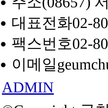
주소
(08657
대표전화
02-8
팩스번호
02-8
이메일
geumch
ADMIN