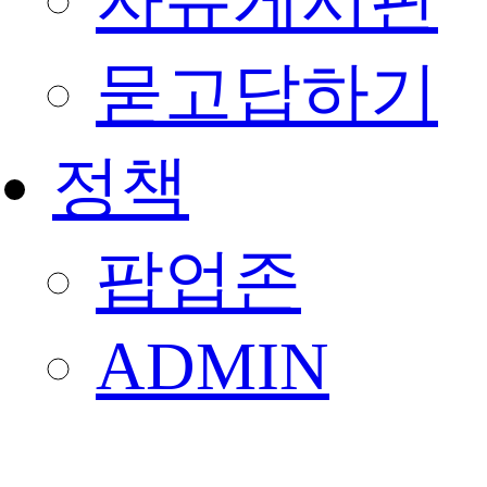
자유게시판
묻고답하기
정책
팝업존
ADMIN