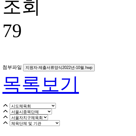
조회
79
첨부파일
지원자-제출서류양식2022년-10월.hwp
목록보기