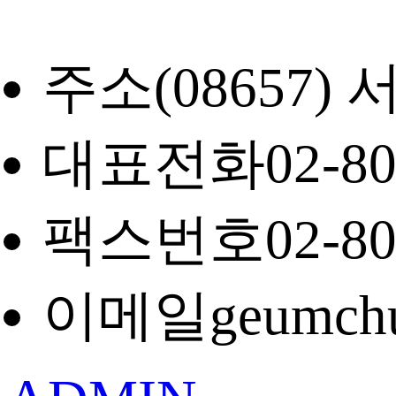
주소
(08657
대표전화
02-8
팩스번호
02-8
이메일
geumch