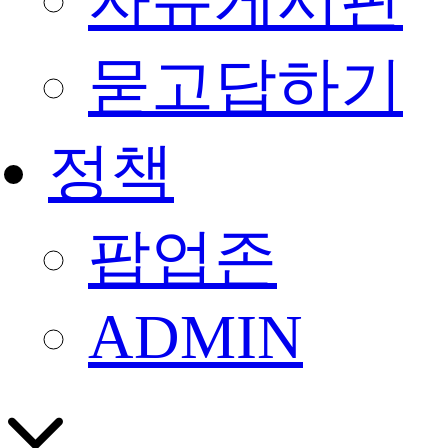
자유게시판
묻고답하기
정책
팝업존
ADMIN