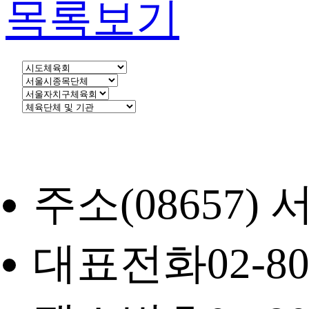
목록보기
주소
(08657
대표전화
02-8