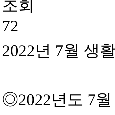
조회
72
2022
년
7
월 생
◎
2022
년도
7
월