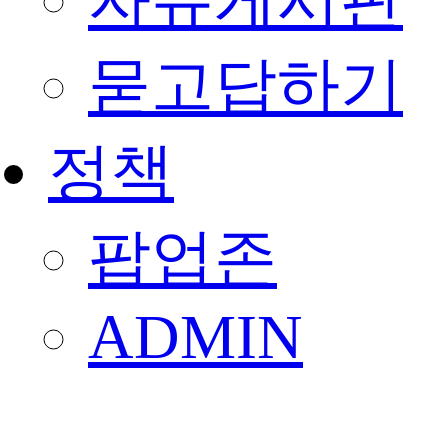
자유게시판
묻고답하기
정책
팝업존
ADMIN