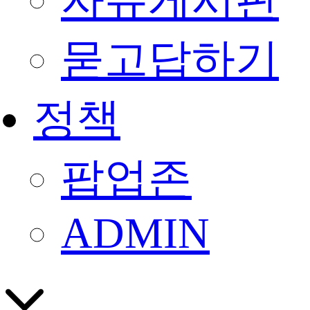
자유게시판
묻고답하기
정책
팝업존
ADMIN