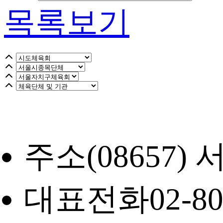
목록보기
주소
(08657
대표전화
02-8