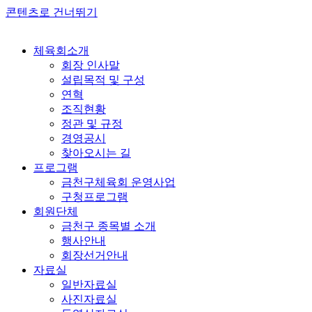
콘텐츠로 건너뛰기
체육회소개
회장 인사말
설립목적 및 구성
연혁
조직현황
정관 및 규정
경영공시
찾아오시는 길
프로그램
금천구체육회 운영사업
구청프로그램
회원단체
금천구 종목별 소개
행사안내
회장선거안내
자료실
일반자료실
사진자료실