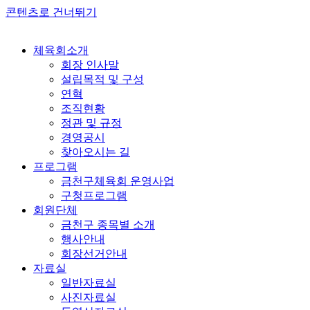
콘텐츠로 건너뛰기
체육회소개
회장 인사말
설립목적 및 구성
연혁
조직현황
정관 및 규정
경영공시
찾아오시는 길
프로그램
금천구체육회 운영사업
구청프로그램
회원단체
금천구 종목별 소개
행사안내
회장선거안내
자료실
일반자료실
사진자료실