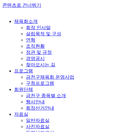
콘텐츠로 건너뛰기
체육회소개
회장 인사말
설립목적 및 구성
연혁
조직현황
정관 및 규정
경영공시
찾아오시는 길
프로그램
금천구체육회 운영사업
구청프로그램
회원단체
금천구 종목별 소개
행사안내
회장선거안내
자료실
일반자료실
사진자료실