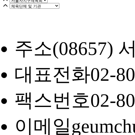
주소
(08657
대표전화
02-8
팩스번호
02-8
이메일
geumch