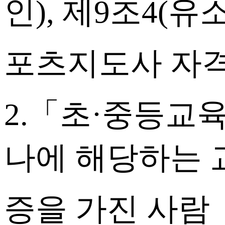
인), 제9조4(유
포츠지도사 자격
2.「초·중등교육
나에 해당하는 
증을 가진 사람