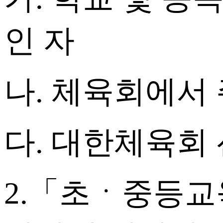
인 자
나. 체육회에서
다. 대한체육회 
2.「초ㆍ중등교