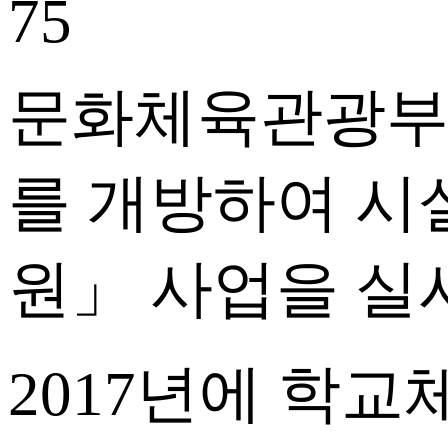
75
문화체육관광부
를 개방하여 시
원」 사업
을 실
2017년에 학