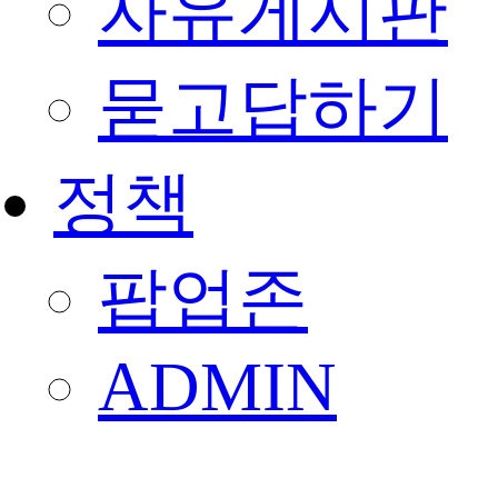
자유게시판
묻고답하기
정책
팝업존
ADMIN