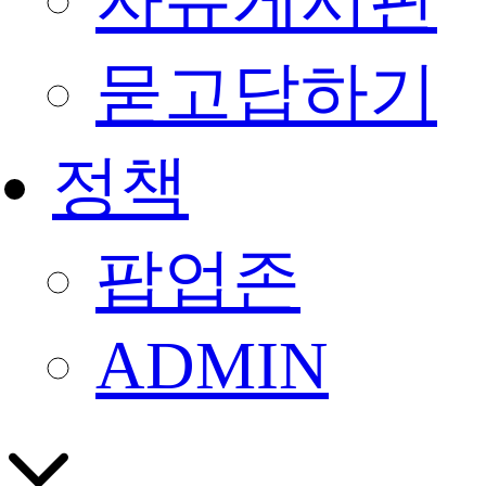
자유게시판
묻고답하기
정책
팝업존
ADMIN