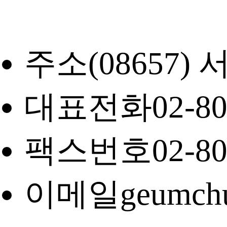
주소
(08657
대표전화
02-8
팩스번호
02-8
이메일
geumch