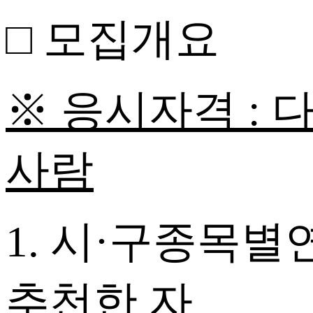
□ 모집개요
※ 응시자격 :
다
사람
1.
시·구종목별연
추천한 자