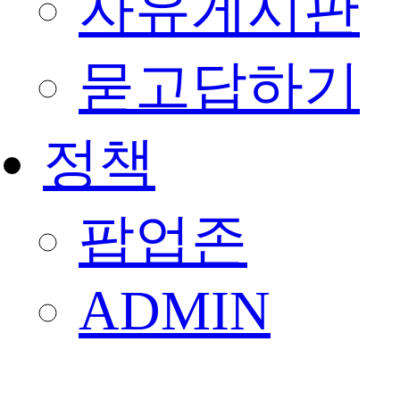
자유게시판
묻고답하기
정책
팝업존
ADMIN