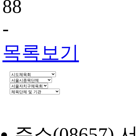
88
-
목록보기
주소
(08657