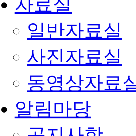
자료실
일반자료실
사진자료실
동영상자료
알림마당
공지사항