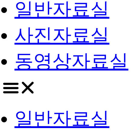
일반자료실
사진자료실
동영상자료실
일반자료실