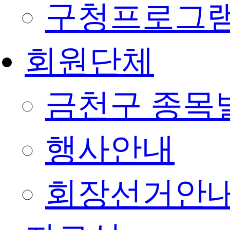
구청프로그
회원단체
금천구 종목
행사안내
회장선거안