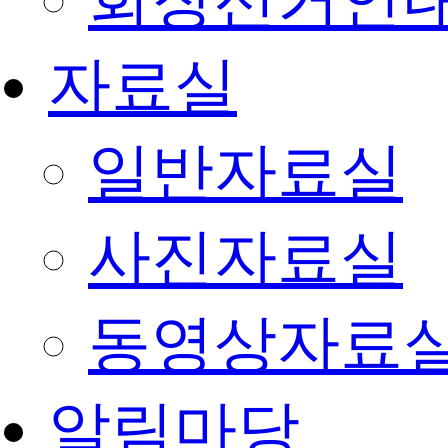
회장선거안
자료실
일반자료실
사진자료실
동영상자료
알림마당