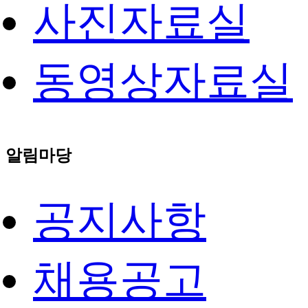
사진자료실
동영상자료실
알림마당
공지사항
채용공고