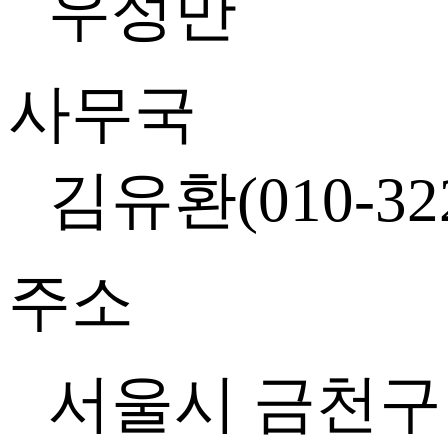
우성만
사무국
김유환(010-322
주소
서울시 금천구 