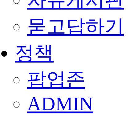
자유게시판
묻고답하기
정책
팝업존
ADMIN