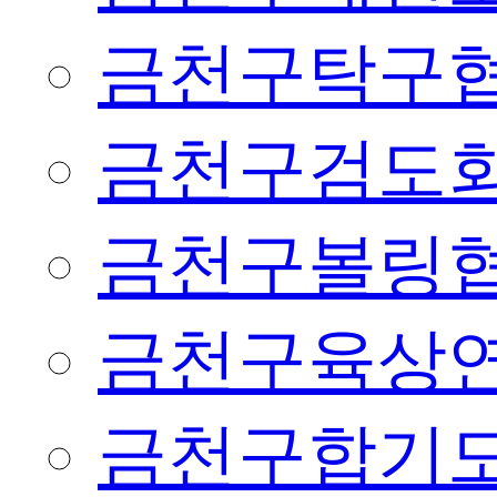
금천구탁구
금천구검도
금천구볼링
금천구육상
금천구합기