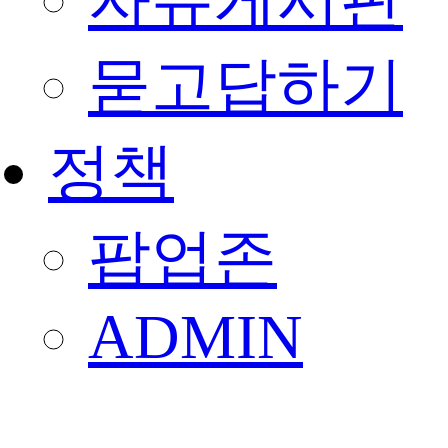
자유게시판
묻고답하기
정책
팝업존
ADMIN