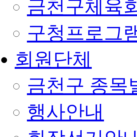
금천구체육회
구청프로그
회원단체
금천구 종목
행사안내