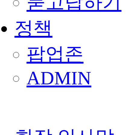
묻고답하기
정책
팝업존
ADMIN