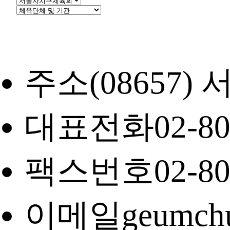
주소
(08657
대표전화
02-8
팩스번호
02-8
이메일
geumch