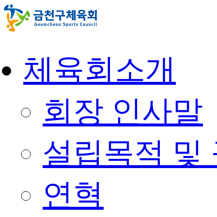
콘
텐
츠
로
건
체육회소개
너
뛰
기
회장 인사말
설립목적 및
연혁