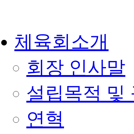
콘
텐
츠
로
건
체육회소개
너
뛰
기
회장 인사말
설립목적 및
연혁