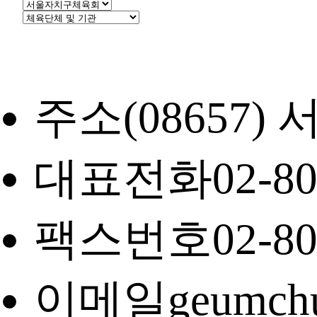
주소
(08657
대표전화
02-8
팩스번호
02-8
이메일
geumch