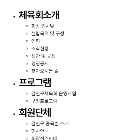
콘
텐
체육회소개
츠
로
회장 인사말
건
설립목적 및 구성
너
연혁
뛰
조직현황
기
정관 및 규정
경영공시
찾아오시는 길
프로그램
금천구체육회 운영사업
구청프로그램
회원단체
금천구 종목별 소개
행사안내
회장선거안내