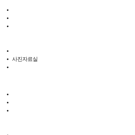
금천구 종목별 소개
행사안내
회장선거안내
자료실
일반자료실
사진자료실
동영상자료실
일반자료실
사진자료실
동영상자료실
알림마당