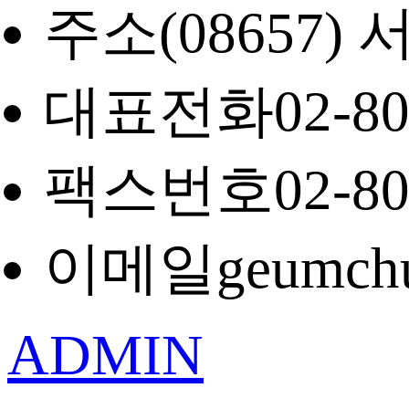
주소
(08657
대표전화
02-8
팩스번호
02-8
이메일
geumch
ADMIN