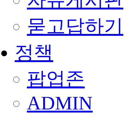
자유게시판
묻고답하기
정책
팝업존
ADMIN