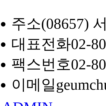
주소
(08657
대표전화
02-8
팩스번호
02-8
이메일
geumch