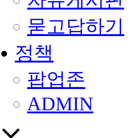
자유게시판
묻고답하기
정책
팝업존
ADMIN