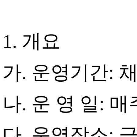
2
1. 개요
가
.
운영기간
:
나
.
운 영 일
:
매
다
.
운영장소
: