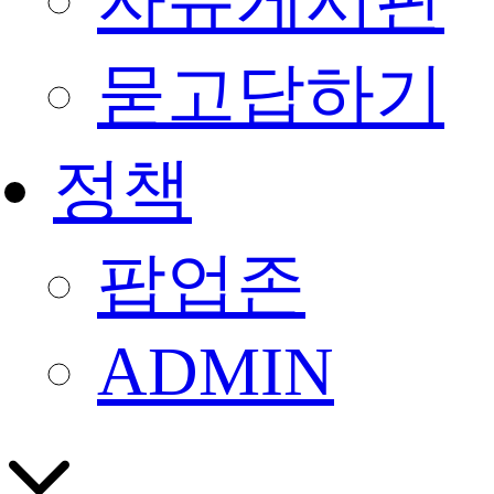
자유게시판
묻고답하기
정책
팝업존
ADMIN