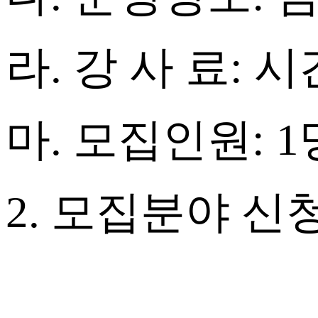
라
.
강 사 료
:
시
마
.
모집인원
: 1
2.
모집분야 신