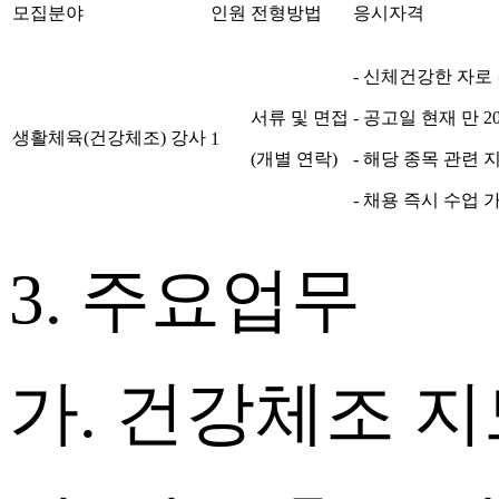
모집분야
인원
전형방법
응시자격
- 신체건강한 자로
서류 및 면접
- 공고일 현재 만
2
생활체육
(
건강체조
)
강사
1
(개별 연락)
- 해당 종목 관련
- 채용 즉시 수업 
3.
주요업무
가
.
건강체조 지