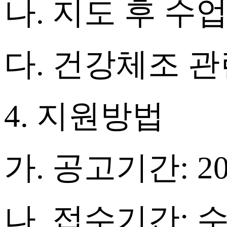
나
.
지도 후 수
다
.
건강체조 관
4.
지원방법
가
.
공고기간
: 2
나
.
접수기간
: