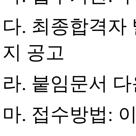
다
.
최종합격자 
지 공고
라
.
붙임문서 
마
.
접수방법
:
이