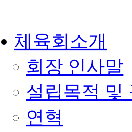
콘
텐
츠
로
건
체육회소개
너
뛰
기
회장 인사말
설립목적 및
연혁