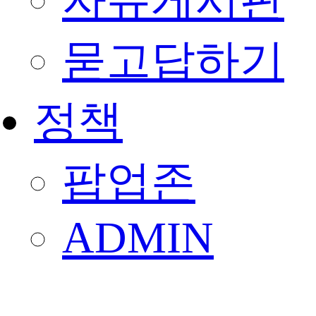
자유게시판
묻고답하기
정책
팝업존
ADMIN